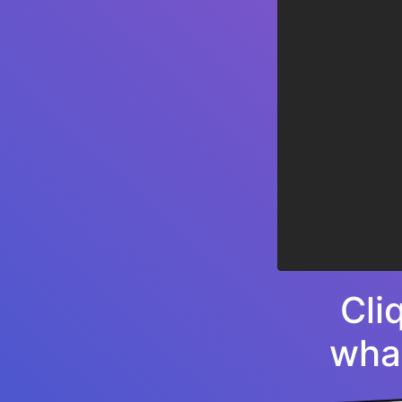
Cli
wha