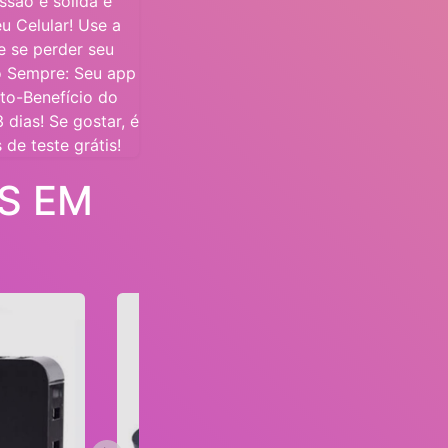
ssão é sólida e
u Celular! Use a
 se perder seu
o Sempre: Seu app
to-Benefício do
 dias! Se gostar, é
 de teste grátis!
S EM