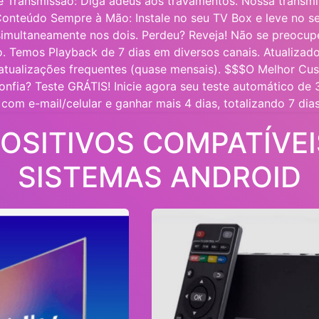
e Transmissão: Diga adeus aos travamentos. Nossa transmi
Conteúdo Sempre à Mão: Instale no seu TV Box e leve no se
imultaneamente nos dois. Perdeu? Reveja! Não se preocupe
o. Temos Playback de 7 dias em diversos canais. Atualizad
atualizações frequentes (quase mensais). $$$O Melhor Cus
onfia? Teste GRÁTIS! Inicie agora seu teste automático de 3
com e-mail/celular e ganhar mais 4 dias, totalizando 7 dias
POSITIVOS COMPATÍVEI
SISTEMAS ANDROID