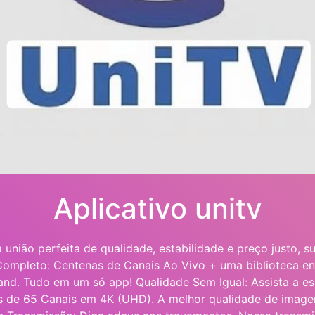
Aplicativo unitv
 união perfeita de qualidade, estabilidade e preço justo, s
Completo: Centenas de Canais Ao Vivo + uma biblioteca en
nd. Tudo em um só app! Qualidade Sem Igual: Assista a esp
 de 65 Canais em 4K (UHD). A melhor qualidade de imag