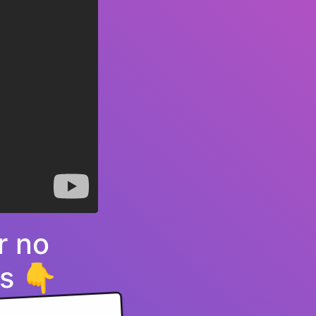
r no
s 👇